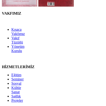
VAKFIMIZ
Kısaca
Vakfımız
Vakıf
Tüzüğü
Yönetim
Kurulu
HİZMETLERİMİZ
Eğitim
Seminer
Sosyal
Kültür
Sanat
Sağlık
Projeler