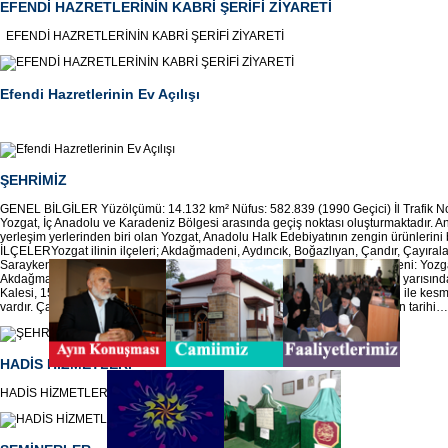
EFENDİ HAZRETLERİNİN KABRİ ŞERİFİ ZİYARETİ
EFENDİ HAZRETLERİNİN KABRİ ŞERİFİ ZİYARETİ
Efendi Hazretlerinin Ev Açılışı
ŞEHRİMİZ
GENEL BİLGİLER Yüzölçümü: 14.132 km² Nüfus: 582.839 (1990 Geçici) İl Trafik N
Yozgat, İç Anadolu ve Karadeniz Bölgesi arasında geçiş noktası oluşturmaktadır. A
yerleşim yerlerinden biri olan Yozgat, Anadolu Halk Edebiyatının zengin ürünlerini 
İLÇELERYozgat ilinin ilçeleri; Akdağmadeni, Aydıncık, Boğazlıyan, Çandır, Çayıral
Saraykent, Sarıkaya, Sorgun, Şefaatli, Yenifakılı ve Yerköy’dür. Akdağmadeni: Yozga
Akdağmadeni ve köylerinde yer alan tarihi eserler arasında 13. yüzyılın ilk yarısın
Kalesi, 15. yüzyıla tarihlenen Ali Çelebi Türbesi ve Mahmut Çelebi Türbesi ile kesme
vardır. Çayıralan: Yozgat’ın güneydoğusunda yer alır. Çayıralan’da yer alan tarihi…
HADİS HİZMETLERİ
HADİS HİZMETLERİ